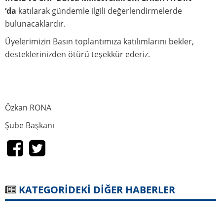
Orman Yangınları Yardım Kararı
‘da
katılarak gündemle ilgili değerlendirmelerde
Eylem Kararları ve Dilekçe Örnekleri - GEÇMİŞ
bulunacaklardır.
KARARLAR VE YENİ KARARLAR
Üyelerimizin Basın toplantımıza katılımlarını bekler,
Tüm Kokartlar
desteklerinizden ötürü teşekkür ederiz.
Toplu Sözleşme İkramiyesi Alamayan ve Aidat
Kesintisi Yapılmayan Üyeler İçin Dilekçe
Örneği
3 Mart 2022 PERŞEMBE GÜNÜ İLK DERSİMİZİN
KONUSU LAİKLİK
Özkan RONA
Galeriler
Şube Başkanı
Foto Galeri
Videolar
İletişim
KATEGORİDEKİ DİĞER HABERLER