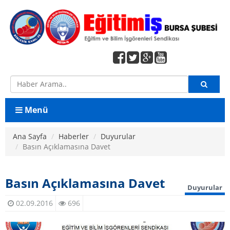
Menü
Ana Sayfa
Ana Sayfa
Haberler
Duyurular
Basın Açıklamasına Davet
Konfederasyon
Birleşik Kamu İş
Basın Açıklamasına Davet
Duyurular
Şube Yönetimi
02.09.2016
696
Şube Yönetimi
Şube Denetleme Kurulu