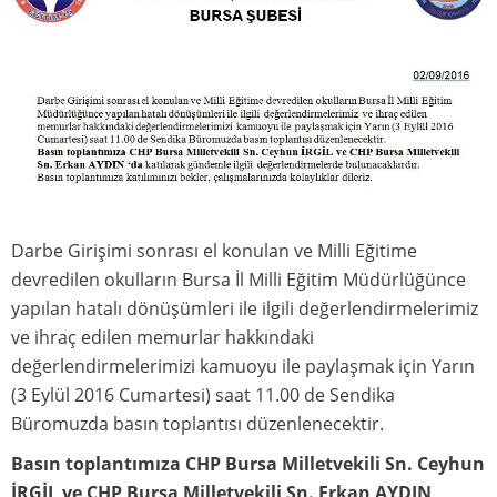
Şube Disiplin Kurulu
Haberler
Sendika Haberleri
Duyurular
Basında Şubemiz
Temsilcilikler
Darbe Girişimi sonrası el konulan ve Milli Eğitime
Temsilciliklerimiz
devredilen okulların Bursa İl Milli Eğitim Müdürlüğünce
Bilgi - Belge
yapılan hatalı dönüşümleri ile ilgili değerlendirmelerimiz
Savunma Örneği
ve ihraç edilen memurlar hakkındaki
değerlendirmelerimizi kamuoyu ile paylaşmak için Yarın
Yönetici Görevlendirmelerine Esas Sözlü Sınav
Sonucuna İtiraz Dilekçesi Örneği
(3 Eylül 2016 Cumartesi) saat 11.00 de Sendika
Büromuzda basın toplantısı düzenlenecektir.
Okullarımızda Kurulacak Olan Atatürkçü
Düşünce Kulübü İçin Gerekli Dosyalar
Basın toplantımıza CHP Bursa Milletvekili Sn. Ceyhun
Mali Dökümanlar
İRGİL ve CHP Bursa Milletvekili Sn. Erkan AYDIN