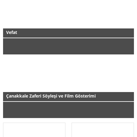
Vefat
Yenişehir İlçe Temsilciliği Başkanımız Gürbüz Olçun'un babası
Mehmet Emin Olçun vefat etmiştir. Cenazesi Yarın öğle namazı
sonrası Eskişehir Asri Mezarlıkta defnedilecektir. Merhuma
Allah'tan rahmet,sevenlerine başsağlığı dileriz.
İletişim :Gürbüz Olçun 05336690181
Çanakkale Zaferi Söyleşi ve Film Gösterimi
DEVAMI
DEVAMI