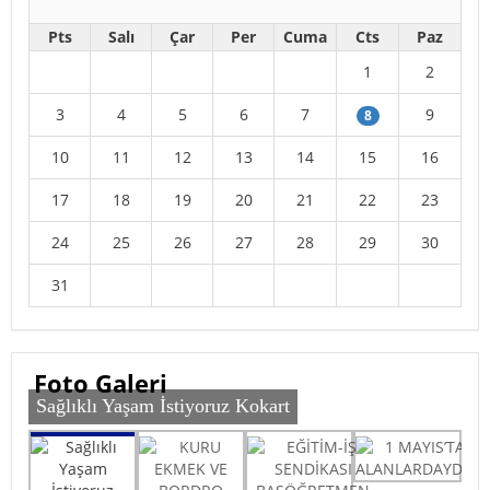
Pts
Salı
Çar
Per
Cuma
Cts
Paz
1
2
3
4
5
6
7
9
8
10
11
12
13
14
15
16
17
18
19
20
21
22
23
24
25
26
27
28
29
30
31
Foto Galeri
Sağlıklı Yaşam İstiyoruz Kokart
Sağlıklı Yaşam İstiyoruz Kokart
KURU EKMEK VE BORDRO YAKMA EYLEMİ
1 MAYIS’TA ALANLARDAYDIK
EĞİTİM-İŞ SENDİKASI BAŞÖĞRETMEN ATATÜRK HATIRA
ORMANI FİDAN DİKİMİNİ GERÇEKLEŞTİRDİK