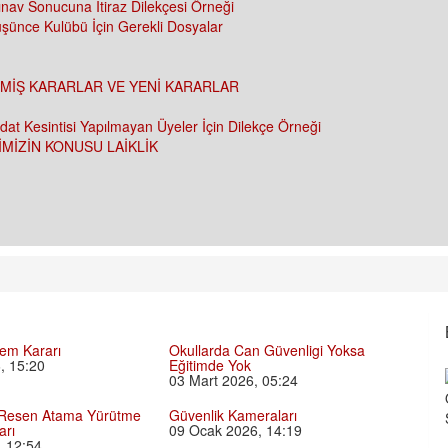
ınav Sonucuna İtiraz Dilekçesi Örneği
şünce Kulübü İçin Gerekli Dosyalar
- GEÇMİŞ KARARLAR VE YENİ KARARLAR
at Kesintisi Yapılmayan Üyeler İçin Dilekçe Örneği
İMİZİN KONUSU LAİKLİK
lem Kararı
Okullarda Can Güvenligi Yoksa
, 15:20
Eğitimde Yok
03 Mart 2026, 05:24
 Resen Atama Yürütme
Güvenlik Kameraları
arı
09 Ocak 2026, 14:19
 12:54