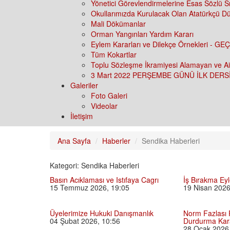
Yönetici Görevlendirmelerine Esas Sözlü S
Okullarımızda Kurulacak Olan Atatürkçü Dü
Mali Dökümanlar
Orman Yangınları Yardım Kararı
Eylem Kararları ve Dilekçe Örnekleri 
Tüm Kokartlar
Toplu Sözleşme İkramiyesi Alamayan ve Aid
3 Mart 2022 PERŞEMBE GÜNÜ İLK DERS
Galeriler
Foto Galeri
Videolar
İletişim
Ana Sayfa
Haberler
Sendika Haberleri
Kategori: Sendika Haberleri
Basın Acıklaması ve Istıfaya Cagrı
İş Bırakma Ey
15 Temmuz 2026, 19:05
19 Nisan 2026
Üyelerimize Hukuki Danışmanlık
Norm Fazlası
04 Şubat 2026, 10:56
Durdurma Kar
28 Ocak 2026,