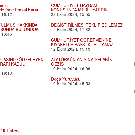
etici
CUMHURİYET BAYRAMI
lerinde Emsal Karar
KONUSUNDA MEBİ UYARDIK
 16:12
22 Ekim 2024, 15:55
ULMUS HAKKINDA
DEĞİŞTİRİLMESİ TEKLİF EDİLEMEZ
USUNDA BULUNDUK
14 Ekim 2024, 17:32
 13:46
CUMHURİYET ÖĞRETMENİNE
KIYAFETLE BASKI KURULAMAZ
12 Ekim 2024, 15:13
FTASINI GÖLGELEYEN
ATATÜRKÜN ANISINA SELANİK
ARARI KABUL
GEZİSİ
10 Ekim 2024, 16:09
 16:13
Doğa Yürüyüşü
10 Ekim 2024, 15:53
418
Haber.