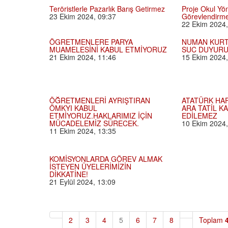
Teröristlerle Pazarlık Barış Getirmez
Proje Okul Yön
23 Ekim 2024, 09:37
Görevlendirme
22 Ekim 2024,
ÖGRETMENLERE PARYA
NUMAN KURT
MUAMELESİNİ KABUL ETMİYORUZ
SUC DUYUR
21 Ekim 2024, 11:46
15 Ekim 2024,
ÖĞRETMENLERİ AYRIŞTIRAN
ATATÜRK HA
ÖMKYI KABUL
ARA TATİL K
ETMİYORUZ.HAKLARIMIZ İÇİN
EDİLEMEZ
MÜCADELEMİZ SÜRECEK.
10 Ekim 2024,
11 Ekim 2024, 13:35
KOMİSYONLARDA GÖREV ALMAK
İSTEYEN ÜYELERİMİZİN
DİKKATİNE!
21 Eylül 2024, 13:09
2
3
4
5
6
7
8
Toplam